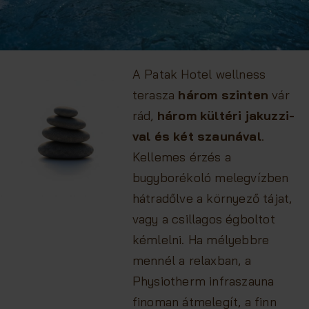
A Patak Hotel wellness
terasza
három szinten
vár
rád,
három kültéri jakuzzi-
val és két szaunával
.
Kellemes érzés a
bugyborékoló melegvízben
hátradőlve a környező tájat,
vagy a csillagos égboltot
kémlelni. Ha mélyebbre
mennél a relaxban, a
Physiotherm infraszauna
finoman átmelegít, a finn