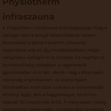
Physiotherm
infraszauna
A Physiotherm infraszauna különlegessége, hogy a
meleget nem a levegő felhevítésével, hanem
közvetlenül a testre irányított infravörös
sugárzással adja át, így kíméletesebben, mégis
mélyebben melegíti át az izmokat. Ez segíthet az
izomfeszültség oldásában, a regeneráció
gyorsításában és a hát-, derék- vagy vállkörnyéki
merevség enyhítésében. Az alacsonyabb
hőmérséklet miatt azok számára is kellemesebb
élményt nyújt, akik a hagyományos, forró finn
szaunát túl intenzívnek érzik. A mélyreható meleg
támogatja a vérkeringést, hozzájárulhat a stressz