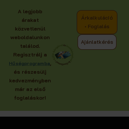
A legjobb
Árkalkuláció
árakat
• Foglalás
közvetlenül
weboldalunkon
Ajánlatkérés
találod.
Regisztrálj a
,
Hűségprogramba
és részesülj
kedvezményben
már az első
foglaláskor!