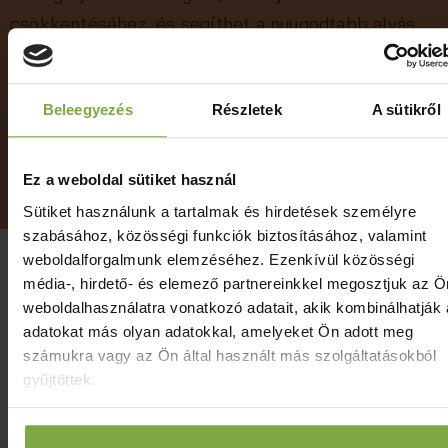
csökkentéséhez, és segíthet a nyugodtabb alvás
elérésében. Ideális választás, ha célzott,
komfortos és hatékony feltöltődésre vágysz.
Beleegyezés
Részletek
A sütikről
⬅️ Nézz körbe, az egérrel körbe tudsz forogni!
Ez a weboldal sütiket használ
Sütiket használunk a tartalmak és hirdetések személyre
szabásához, közösségi funkciók biztosításához, valamint
weboldalforgalmunk elemzéséhez. Ezenkívül közösségi
média-, hirdető- és elemező partnereinkkel megosztjuk az Ö
Szabadtéri jakuzzi
weboldalhasználatra vonatkozó adatait, akik kombinálhatják
adatokat más olyan adatokkal, amelyeket Ön adott meg
A jakuzzizás az egyik legkellemesebb módja a
számukra vagy az Ön által használt más szolgáltatásokból
testi-lelki kikapcsolódásnak. A meleg víz és a
gyűjtöttek.
masszírozó vízsugarak ellazítják az izmokat,
javítják a vérkeringést, és segítenek levezetni a