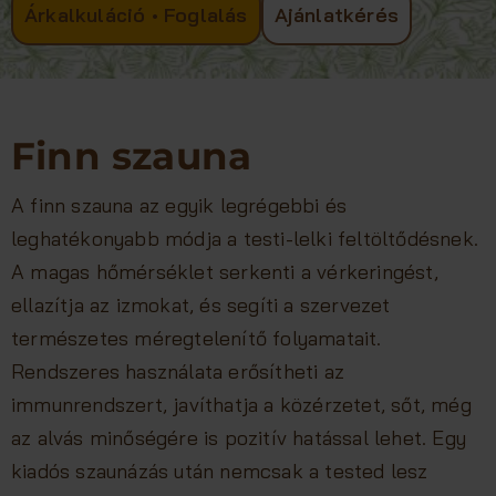
Árkalkuláció • Foglalás
Ajánlatkérés
Finn szauna
A finn szauna az egyik legrégebbi és
leghatékonyabb módja a testi-lelki feltöltődésnek.
A magas hőmérséklet serkenti a vérkeringést,
ellazítja az izmokat, és segíti a szervezet
természetes méregtelenítő folyamatait.
Rendszeres használata erősítheti az
immunrendszert, javíthatja a közérzetet, sőt, még
az alvás minőségére is pozitív hatással lehet. Egy
kiadós szaunázás után nemcsak a tested lesz