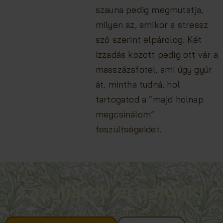
szauna pedig megmutatja,
milyen az, amikor a stressz
szó szerint elpárolog. Két
izzadás között pedig ott vár a
masszázsfotel, ami úgy gyúr
át, mintha tudná, hol
tartogatod a “majd holnap
megcsinálom”
feszültségeidet.
Lazuljatok el nálunk!