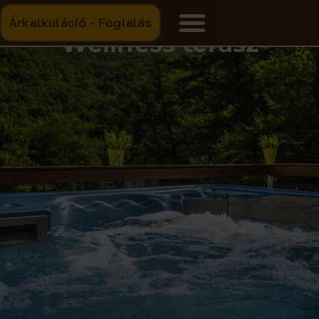
Árkalkuláció • Foglalás
Wellness terasz