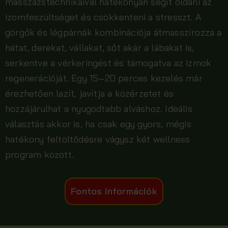
masszázstechnikáival hatékonyan segít oldani az
izomfeszültséget és csökkenteni a stresszt. A
görgők és légpárnák kombinációja átmasszírozza a
hátat, derekat, vállakat, sőt akár a lábakat is,
serkentve a vérkeringést és támogatva az izmok
regenerációját. Egy 15–20 perces kezelés már
érezhetően lazít, javítja a közérzetet és
hozzájárulhat a nyugodtabb alváshoz. Ideális
választás akkor is, ha csak egy gyors, mégis
hatékony feltöltődésre vágysz két wellness
program között.
Fontos információk