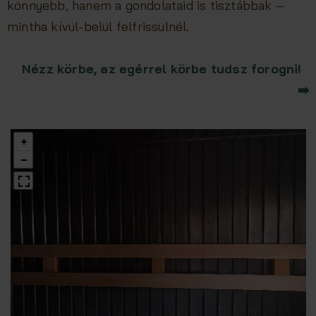
könnyebb, hanem a gondolataid is tisztábbak –
mintha kívül-belül felfrissülnél.
Nézz körbe, az egérrel körbe tudsz forogni!
➡️