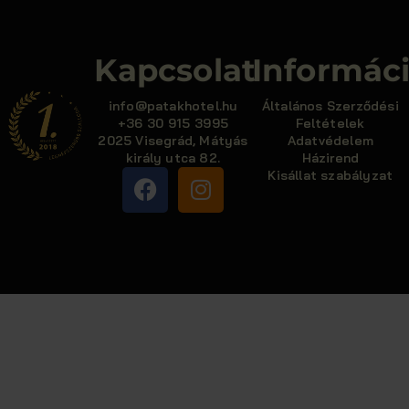
Kapcsolat
Informác
info@patakhotel.hu
Általános Szerződési
+36 30 915 3995
Feltételek
2025 Visegrád, Mátyás
Adatvédelem
király utca 82.
Házirend
Kisállat szabályzat