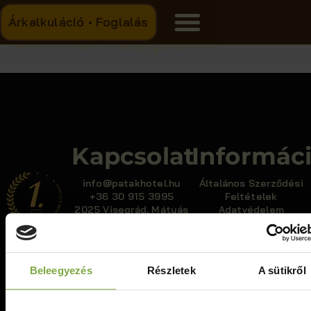
Árkalkuláció • Foglalás
Címke:
tüzijáték
Kapcsolat
Informác
info@patakhotel.hu
Általános Szerződési
+36 30 915 3995
Feltételek
2025 Visegrád, Mátyás
Adatvédelem
király utca 82.
Házirend
Kisállat szabályzat
Beleegyezés
Részletek
A sütikről