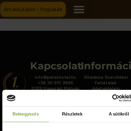
Árkalkuláció • Foglalás
Címke:
kirándulás
Kapcsolat
Informác
info@patakhotel.hu
Általános Szerződési
+36 30 915 3995
Feltételek
2025 Visegrád, Mátyás
Adatvédelem
király utca 82.
Házirend
Kisállat szabályzat
Beleegyezés
Részletek
A sütikről